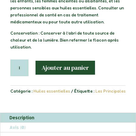
les enfants, les femmes enceintes ou allaitantes, et les
personnes sensibles aux huiles essentielles. Consulter un
professionnel de santé en cas de traitement
médicamenteux ou pour toute autre utilisation.
Conservation : Conserver à l’abri de toute source de
chaleur et de la lumière. Bien refermer le flacon après
utilisation.
quantité
Ajouter au panier
de
RAVINTSARA
BIO
-
Catégorie :
Huiles essentielles
Étiquette :
Les Principales
10
ML
Description
Avis (0)